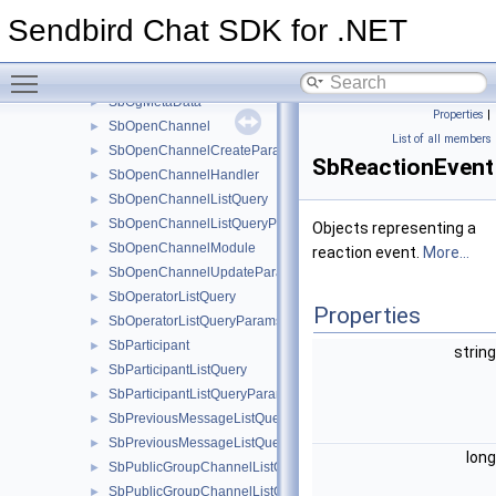
SbMessageSearchQueryParams
►
Sendbird Chat SDK for .NET
SbMutedUserListQuery
►
SbMutedUserListQueryParams
►
Toggle main menu visibility
SbOgImage
►
SbOgMetaData
►
Properties
|
SbOpenChannel
►
List of all members
SbOpenChannelCreateParams
►
SbReactionEvent
SbOpenChannelHandler
►
SbOpenChannelListQuery
►
SbOpenChannelListQueryParams
►
Objects representing a
SbOpenChannelModule
►
reaction event.
More...
SbOpenChannelUpdateParams
►
SbOperatorListQuery
►
Properties
SbOperatorListQueryParams
►
SbParticipant
►
strin
SbParticipantListQuery
►
SbParticipantListQueryParams
►
SbPreviousMessageListQuery
►
SbPreviousMessageListQueryParams
►
lon
SbPublicGroupChannelListQuery
►
SbPublicGroupChannelListQueryParams
►