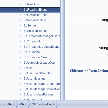
SbReaction
►
SbReactionEvent
►
SbRestrictedUser
►
lon
SbRestrictionInfo
►
SbSender
►
SbSessionHandler
►
SbThreadedMessageListParams
►
SbThreadInfo
►
SbThreadInfoUpdateEvent
►
strin
SbThumbnail
►
SbThumbnailSize
►
SbUnreadMessageCount
►
SbUser
►
SbReactionEventAction
SbUserEventHandler
►
SbUserMessage
►
SbUserMessageCreateParams
►
SbUserMessageUpdateParams
►
SbUserUpdateParams
►
SendbirdChat
►
Detailed
Sendbird
Chat
SbReactionEvent
SendbirdChatClient
►